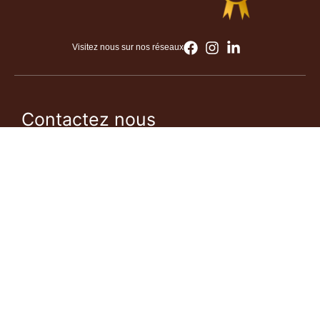
Visitez nous sur nos réseaux
Contactez nous
+ 33 6 48 32 76 06
+225 07 87 04 69 62
hello@mentorafro.com
Abidjan, Côte d’Ivoire