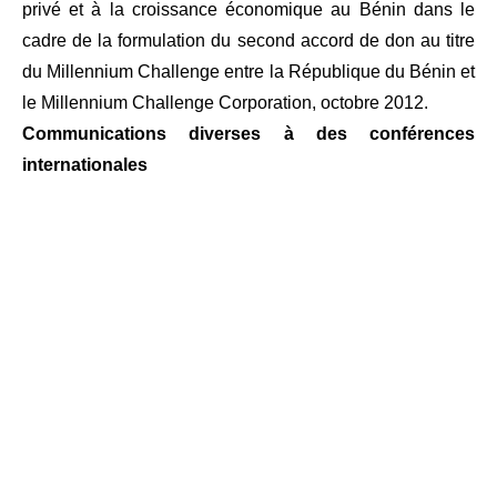
privé et à la croissance économique
au Bénin dans le
cadre de la formulation du second accord de don au titre
du Millennium
Challenge entre la République du Bénin et
le Millennium Challenge Corporation, octobre
2012.
Communications diverses à des conférences
internationales
–
Panel de haut niveau sur «
les opportunités et défis
pour réaliser le Top 5 de la Banque
Africaine
de
Développement
»
,
dans
le
cadre
de
la
semaine
de
l’évaluation
de
la
BAD,
Abid-
jan,
7-10
novembre
2016.
–
Quatrième édition des Journées Béninoises de
l’Evaluation, Cotonou, 5-7 septembre 2016
(
Quelle
planification
pour
une
meilleure
utilisation
des
résultats des
évaluations
?).
–
Douzième
édition
des
Journées
Françaises