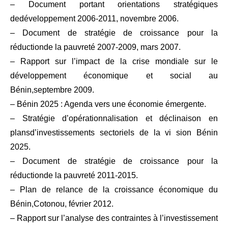
–
Document
portant
orientations
stratégiques
de
développement
2006-2011,
novembre
2006.
–
Document
de
stratégie
de
croissance
pour
la
réduction
de
la
pauvreté
2007-2009,
mars
2007.
–
Rapport sur l’impact de la crise mondiale sur le
développement économique et social au
B
é
nin,
septembre
2009.
–
Bénin
2025
: Agenda
vers
une
économie
émergente.
–
Stratégie
d’opérationnalisation
et déclinaison
en
plans
d’investissements
sectoriels
de
la
vi
sion
Bénin
2025.
–
Document
de
stratégie
de
croissance
pour
la
réduction
de
la
pauvreté
2011-2015.
–
Plan
de
relance
de
la
croissance
économique
du
Bénin,
Cotonou,
février
2012.
–
Rapport sur l’analyse des contraintes à l’investissement