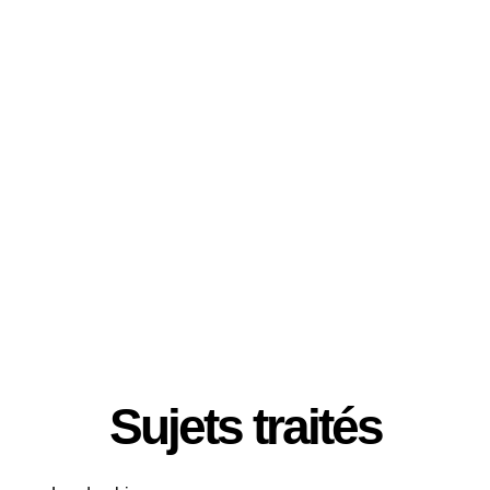
Langues parlées :
Français
Pays :
Sénégal
Catégorisation :
Gold
Sujets traités