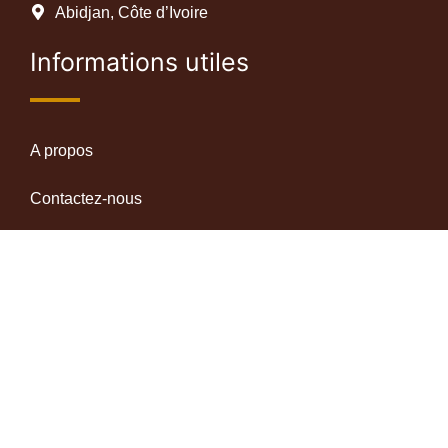
Abidjan, Côte d’Ivoire
Informations utiles
A propos
Contactez-nous
Mentions légales
Termes et conditions d'utilisation
Nouveautés
l’ Afrique offre moins de talents vs le reste du monde