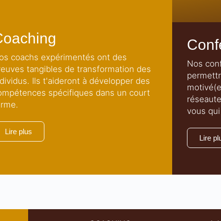
Coaching
Conf
os coachs expérimentés ont des
Nos conf
reuves tangibles de transformation des
permettro
ndividus. Ils t'aideront à développer des
motivé(e)
ompétences spécifiques dans un court
réseaut
erme.
vous qui
Lire plus
Lire pl