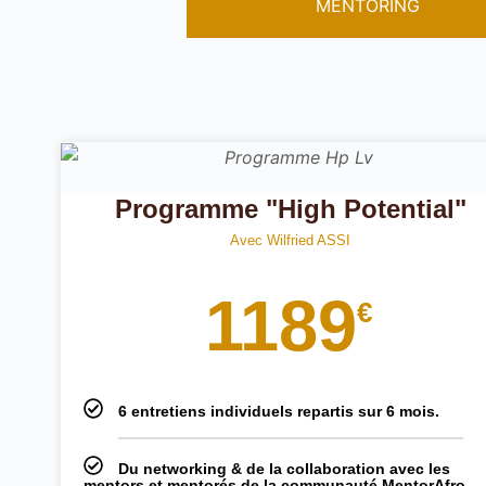
MENTORING
Programme "High Potential"
Avec Wilfried ASSI
1189
€
6 entretiens individuels repartis sur 6 mois.
Du networking & de la collaboration avec les
mentors et mentorés de la communauté MentorAfro