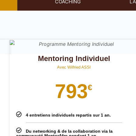
COACHING
LA
Mentoring Individuel
Avec Wilfried ASSI
793
€
4 entretiens individuels repartis sur 1 an.
Du networking & de la collaboration via la
communauté MentorAfro pendant 1 an.