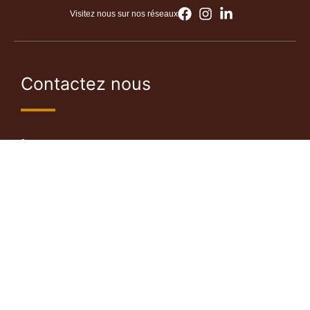
Visitez nous sur nos réseaux
Contactez nous
+ 33 6 48 32 76 06
+225 07 87 04 69 62
hello@mentorafro.com
Abidjan, Côte d’Ivoire
Informations utiles