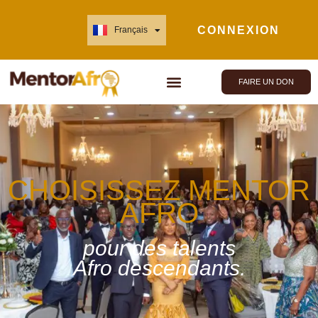
CONNEXION
Français
English
FAIRE UN DON
CHOISISSEZ MENTOR
AFRO
pour des talents
Afro descendants.