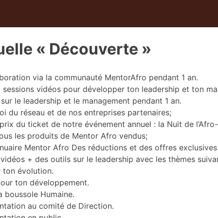
uelle « Découverte »
aboration via la communauté MentorAfro pendant 1 an.
 sessions vidéos pour développer ton leadership et ton 
sur le leadership et le management pendant 1 an.
i du réseau et de nos entreprises partenaires;
rix du ticket de notre événement annuel : la Nuit de l’Afro
us les produits de Mentor Afro vendus;
nnuaire Mentor Afro Des réductions et des offres exclusives
vidéos + des outils sur le leadership
avec les thèmes suivan
r ton évolution.
pour ton développement.
a boussole Humaine.
ntation au comité de Direction.
ntation en public