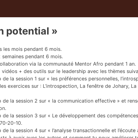
 potential »
us les mois pendant 6 mois.
2 semaines pendant 6 mois.
ollaboration via la communauté Mentor Afro pendant 1 an.
vidéos + des outils sur le leadership avec les thèmes suiva
de la session 1 sur « les préférences personnelles, l’introsp
les exercices sur : L’introspection, La fenêtre de Johary, L
 de la session 2 sur « la communication effective » et rense
on.
o de la session 3 sur « Le développement des compétences
70-20-10.
 de la session 4 sur « l’analyse transactionnelle et l’écoute
rts à avoir avec les autres et comment tu peux améliorer t