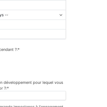
cendant ?:*
 en développement pour lequel vous
r ?:*
grande importance à l'engagement